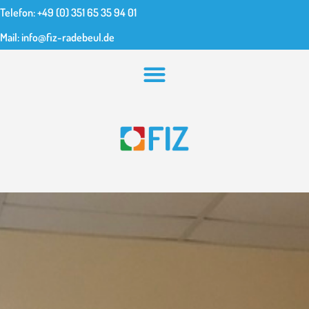
Telefon: +49 (0) 351 65 35 94 01
Mail: info@fiz-radebeul.de