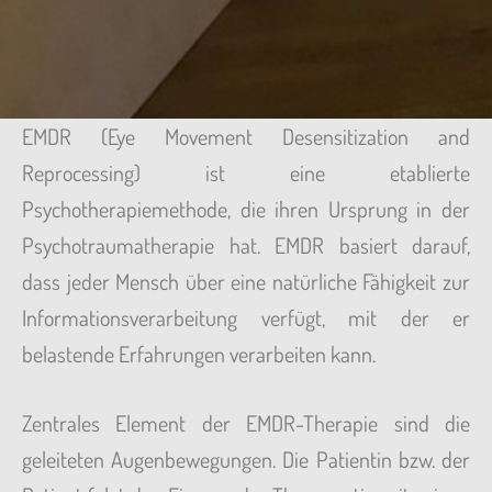
EMDR (Eye Movement Desensitization and
EMDR
Reprocessing) ist eine etablierte
Psychotherapiemethode, die ihren Ursprung in der
Psychotraumatherapie hat. EMDR basiert darauf,
dass jeder Mensch über eine natürliche Fähigkeit zur
Informationsverarbeitung verfügt, mit der er
belastende Erfahrungen verarbeiten kann.
Zentrales Element der EMDR-Therapie sind die
geleiteten Augenbewegungen. Die Patientin bzw. der